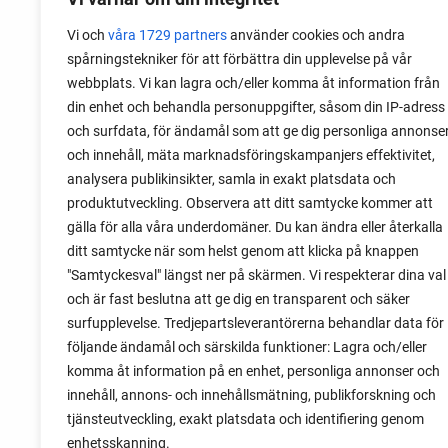
Vi och
våra 1729 partners
använder cookies och andra
spårningstekniker för att förbättra din upplevelse på vår
webbplats. Vi kan lagra och/eller komma åt information från
din enhet och behandla personuppgifter, såsom din IP-adress
27 February 2026
och surfdata, för ändamål som att ge dig personliga annonse
How to grow savoy cabbage
och innehåll, mäta marknadsföringskampanjers effektivitet,
analysera publikinsikter, samla in exakt platsdata och
In May, I harvest my first savoy cabbages
produktutveckling. Observera att ditt samtycke kommer att
grow savoy cabbage that matures in the
gälla för alla våra underdomäner. Du kan ändra eller återkalla
polytunnel several months before the c
ditt samtycke när som helst genom att klicka på knappen
in the outdoor beds are ready. Keep readi
"Samtyckesval" längst ner på skärmen. Vi respekterar dina val
learn how!
och är fast beslutna att ge dig en transparent och säker
surfupplevelse. Tredjepartsleverantörerna behandlar data för
följande ändamål och särskilda funktioner: Lagra och/eller
komma åt information på en enhet, personliga annonser och
innehåll, annons- och innehållsmätning, publikforskning och
tjänsteutveckling, exakt platsdata och identifiering genom
enhetsskanning.