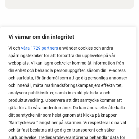
Month
Vi värnar om din integritet
2026
Vi och
våra 1729 partners
använder cookies och andra
2025
spårningstekniker för att förbättra din upplevelse på vår
2024
webbplats. Vi kan lagra och/eller komma åt information från
2023
din enhet och behandla personuppgifter, såsom din IP-adress
2022
och surfdata, för ändamål som att ge dig personliga annonser
2021
och innehåll, mäta marknadsföringskampanjers effektivitet,
2020
analysera publikinsikter, samla in exakt platsdata och
2019
produktutveckling. Observera att ditt samtycke kommer att
2018
gälla för alla våra underdomäner. Du kan ändra eller återkalla
ditt samtycke när som helst genom att klicka på knappen
"Samtyckesval" längst ner på skärmen. Vi respekterar dina val
och är fast beslutna att ge dig en transparent och säker
surfupplevelse. Tredjepartsleverantörerna behandlar data för