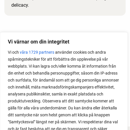
delicacy.
Month
Vi värnar om din integritet
2026
Vi och
våra 1729 partners
använder cookies och andra
2025
spårningstekniker för att förbättra din upplevelse på vår
2024
webbplats. Vi kan lagra och/eller komma åt information från
2023
din enhet och behandla personuppgifter, såsom din IP-adress
2022
och surfdata, för ändamål som att ge dig personliga annonser
2021
och innehåll, mäta marknadsföringskampanjers effektivitet,
2020
analysera publikinsikter, samla in exakt platsdata och
2019
produktutveckling. Observera att ditt samtycke kommer att
2018
gälla för alla våra underdomäner. Du kan ändra eller återkalla
ditt samtycke när som helst genom att klicka på knappen
"Samtyckesval" längst ner på skärmen. Vi respekterar dina val
och är fast beslutna att ge dig en transparent och säker