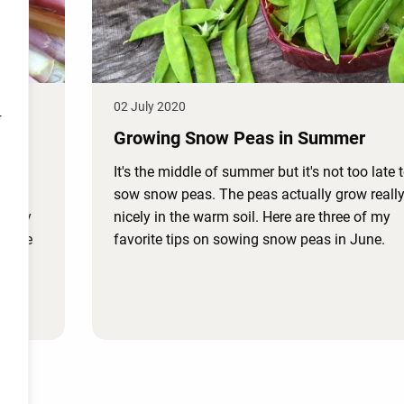
02 July 2020
r
nd
Growing Snow Peas in Summer
It's the middle of summer but it's not too late 
 just
sow snow peas. The peas actually grow reall
e way
nicely in the warm soil. Here are three of my
 taste
favorite tips on sowing snow peas in June.
n the