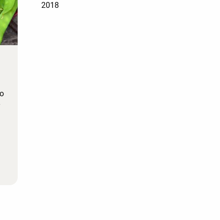
2018
to
y