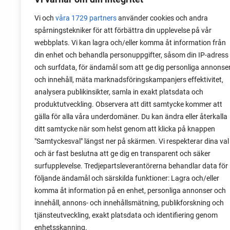
Vi och
våra 1729 partners
använder cookies och andra
spårningstekniker för att förbättra din upplevelse på vår
webbplats. Vi kan lagra och/eller komma åt information från
din enhet och behandla personuppgifter, såsom din IP-adress
15 July 2020
och surfdata, för ändamål som att ge dig personliga annonse
My Top 7 Favorite Vegetables a
och innehåll, mäta marknadsföringskampanjers effektivitet,
Berries
analysera publikinsikter, samla in exakt platsdata och
produktutveckling. Observera att ditt samtycke kommer att
Some plants make an impact that others
gälla för alla våra underdomäner. Du kan ändra eller återkalla
can't seem to do. Perhaps because of th
ditt samtycke när som helst genom att klicka på knappen
they look, or because some varieties just
"Samtyckesval" längst ner på skärmen. Vi respekterar dina val
a lot better than others. Here are 7 of my
och är fast beslutna att ge dig en transparent och säker
favorite vegetables and berries to grow i
surfupplevelse. Tredjepartsleverantörerna behandlar data för
kitchen garden!
följande ändamål och särskilda funktioner: Lagra och/eller
komma åt information på en enhet, personliga annonser och
innehåll, annons- och innehållsmätning, publikforskning och
tjänsteutveckling, exakt platsdata och identifiering genom
enhetsskanning.