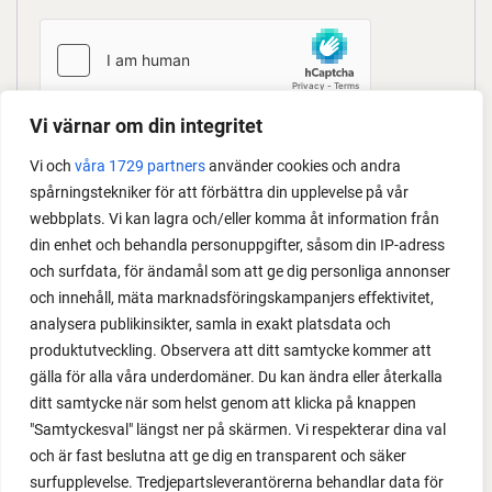
Vi värnar om din integritet
Your personal data will be used to support your
Vi och
våra 1729 partners
använder cookies och andra
experience throughout this website, to manage
spårningstekniker för att förbättra din upplevelse på vår
access to your account, and for other purposes
webbplats. Vi kan lagra och/eller komma åt information från
described in our
privacy policy
.
din enhet och behandla personuppgifter, såsom din IP-adress
och surfdata, för ändamål som att ge dig personliga annonser
Jag vill få uppdateringar om produkter och kampanjer
och innehåll, mäta marknadsföringskampanjers effektivitet,
analysera publikinsikter, samla in exakt platsdata och
REGISTER
produktutveckling. Observera att ditt samtycke kommer att
gälla för alla våra underdomäner. Du kan ändra eller återkalla
ditt samtycke när som helst genom att klicka på knappen
"Samtyckesval" längst ner på skärmen. Vi respekterar dina val
och är fast beslutna att ge dig en transparent och säker
surfupplevelse. Tredjepartsleverantörerna behandlar data för