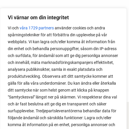
Month
Vi värnar om din integritet
2026
Vi och
våra 1729 partners
använder cookies och andra
2025
spårningstekniker för att förbättra din upplevelse på vår
2024
webbplats. Vi kan lagra och/eller komma åt information från
2023
din enhet och behandla personuppgifter, såsom din IP-adress
2022
och surfdata, för ändamål som att ge dig personliga annonser
2021
och innehåll, mäta marknadsföringskampanjers effektivitet,
2020
analysera publikinsikter, samla in exakt platsdata och
2019
produktutveckling. Observera att ditt samtycke kommer att
2018
gälla för alla våra underdomäner. Du kan ändra eller återkalla
ditt samtycke när som helst genom att klicka på knappen
"Samtyckesval" längst ner på skärmen. Vi respekterar dina val
och är fast beslutna att ge dig en transparent och säker
surfupplevelse. Tredjepartsleverantörerna behandlar data för
FACEBOOK
följande ändamål och särskilda funktioner: Lagra och/eller
komma åt information på en enhet, personliga annonser och