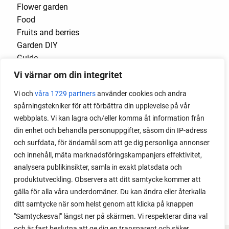
Flower garden
Food
Fruits and berries
Garden DIY
Guide
Knitting
Vi värnar om din integritet
Oak Hill Cottage Garden
Vi och
våra 1729 partners
använder cookies och andra
Other
spårningstekniker för att förbättra din upplevelse på vår
Podcast
webbplats. Vi kan lagra och/eller komma åt information från
Raised Bed
din enhet och behandla personuppgifter, såsom din IP-adress
Storing vegetables
och surfdata, för ändamål som att ge dig personliga annonser
Vegetable garden
och innehåll, mäta marknadsföringskampanjers effektivitet,
Vegetable Gardening for Beginners
analysera publikinsikter, samla in exakt platsdata och
Vegetables
produktutveckling. Observera att ditt samtycke kommer att
Winter gardening
gälla för alla våra underdomäner. Du kan ändra eller återkalla
ditt samtycke när som helst genom att klicka på knappen
"Samtyckesval" längst ner på skärmen. Vi respekterar dina val
och är fast beslutna att ge dig en transparent och säker