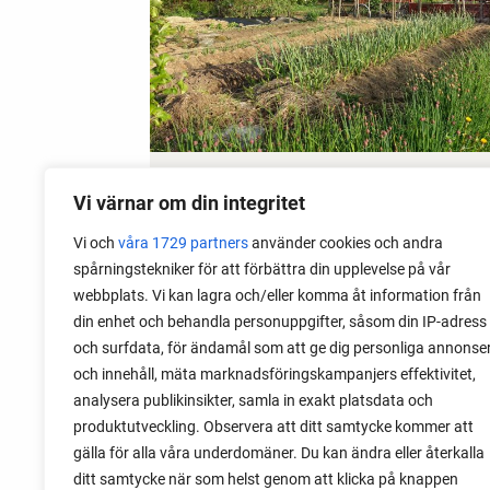
15 May 2026
Vi värnar om din integritet
Get Rid of Garden Slugs
Vi och
våra 1729 partners
använder cookies och andra
spårningstekniker för att förbättra din upplevelse på vår
Garden slugs are a big problem in my
webbplats. Vi kan lagra och/eller komma åt information från
garden. Read about the method I use to
din enhet och behandla personuppgifter, såsom din IP-adress
fight garden slugs early and late, and
och surfdata, för ändamål som att ge dig personliga annonse
still keep growing.
och innehåll, mäta marknadsföringskampanjers effektivitet,
analysera publikinsikter, samla in exakt platsdata och
produktutveckling. Observera att ditt samtycke kommer att
gälla för alla våra underdomäner. Du kan ändra eller återkalla
ditt samtycke när som helst genom att klicka på knappen