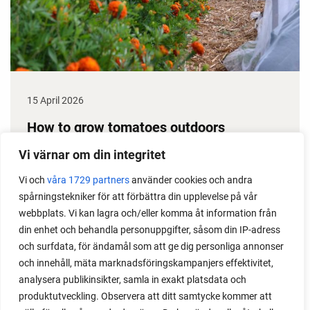
15 April 2026
How to grow tomatoes outdoors
Do you need a greenhouse to grow tomatoes? This
Vi värnar om din integritet
is one of the most common questions I get from my
Vi och
våra 1729 partners
använder cookies och andra
readers. I grow tomatoes outdoors without any
spårningstekniker för att förbättra din upplevelse på vår
issues. Why not give it a try?
webbplats. Vi kan lagra och/eller komma åt information från
din enhet och behandla personuppgifter, såsom din IP-adress
och surfdata, för ändamål som att ge dig personliga annonser
och innehåll, mäta marknadsföringskampanjers effektivitet,
analysera publikinsikter, samla in exakt platsdata och
produktutveckling. Observera att ditt samtycke kommer att
LOAD MORE