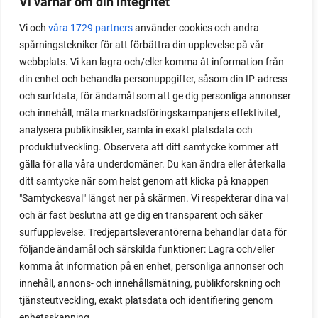
Vi värnar om din integritet
Vi och
våra 1729 partners
använder cookies och andra
spårningstekniker för att förbättra din upplevelse på vår
webbplats. Vi kan lagra och/eller komma åt information från
din enhet och behandla personuppgifter, såsom din IP-adress
och surfdata, för ändamål som att ge dig personliga annonser
och innehåll, mäta marknadsföringskampanjers effektivitet,
analysera publikinsikter, samla in exakt platsdata och
produktutveckling. Observera att ditt samtycke kommer att
gälla för alla våra underdomäner. Du kan ändra eller återkalla
ditt samtycke när som helst genom att klicka på knappen
"Samtyckesval" längst ner på skärmen. Vi respekterar dina val
och är fast beslutna att ge dig en transparent och säker
surfupplevelse. Tredjepartsleverantörerna behandlar data för
följande ändamål och särskilda funktioner: Lagra och/eller
komma åt information på en enhet, personliga annonser och
innehåll, annons- och innehållsmätning, publikforskning och
tjänsteutveckling, exakt platsdata och identifiering genom
enhetsskanning.