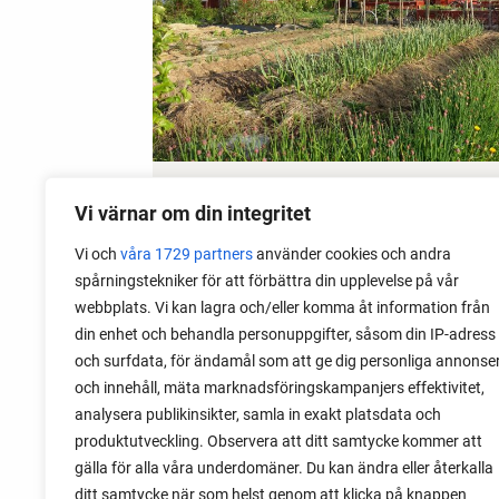
15 May 2026
Vi värnar om din integritet
Get Rid of Garden Slugs
Vi och
våra 1729 partners
använder cookies och andra
spårningstekniker för att förbättra din upplevelse på vår
Garden slugs are a big problem in my
webbplats. Vi kan lagra och/eller komma åt information från
garden. Read about the method I use to
din enhet och behandla personuppgifter, såsom din IP-adress
fight garden slugs early and late, and
och surfdata, för ändamål som att ge dig personliga annonse
still keep growing.
och innehåll, mäta marknadsföringskampanjers effektivitet,
analysera publikinsikter, samla in exakt platsdata och
produktutveckling. Observera att ditt samtycke kommer att
gälla för alla våra underdomäner. Du kan ändra eller återkalla
ditt samtycke när som helst genom att klicka på knappen