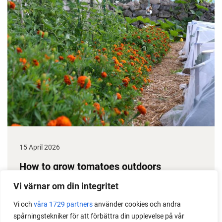
15 April 2026
How to grow tomatoes outdoors
Do you need a greenhouse to grow tomatoes? This
Vi värnar om din integritet
is one of the most common questions I get from my
Vi och
våra 1729 partners
använder cookies och andra
readers. I grow tomatoes outdoors without any
spårningstekniker för att förbättra din upplevelse på vår