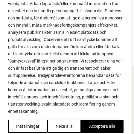
issues. Why not give it a try?
webbplats. Vi kan lagra och/eller komma åt information från
din enhet och behandla personuppgifter, såsom din IP-adress
och surfdata, för ändamål som att ge dig personliga annonser
och innehåll, mäta marknadsföringskampanjers effektivitet,
analysera publikinsikter, samla in exakt platsdata och
produktutveckling. Observera att ditt samtycke kommer att
LOAD MORE
gälla för alla våra underdomäner. Du kan ändra eller återkalla
ditt samtycke när som helst genom att klicka på knappen
"Samtyckesval" längst ner på skärmen. Vi respekterar dina val
och är fast beslutna att ge dig en transparent och säker
surfupplevelse. Tredjepartsleverantörerna behandlar data för
FACEBOOK
följande ändamål och särskilda funktioner: Lagra och/eller
komma åt information på en enhet, personliga annonser och
YOUTUBE
innehåll, annons- och innehållsmätning, publikforskning och
tjänsteutveckling, exakt platsdata och identifiering genom
INSTAGRAM
enhetsskanning.
PODCAST
Inställningar
Neka alla
Acceptera alla