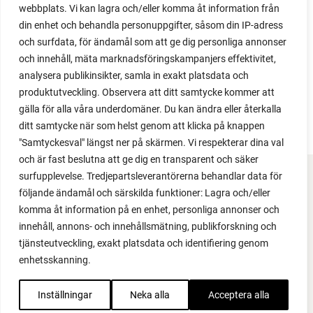
issues. Why not give it a try?
webbplats. Vi kan lagra och/eller komma åt information från
din enhet och behandla personuppgifter, såsom din IP-adress
och surfdata, för ändamål som att ge dig personliga annonser
och innehåll, mäta marknadsföringskampanjers effektivitet,
analysera publikinsikter, samla in exakt platsdata och
produktutveckling. Observera att ditt samtycke kommer att
LOAD MORE
gälla för alla våra underdomäner. Du kan ändra eller återkalla
ditt samtycke när som helst genom att klicka på knappen
"Samtyckesval" längst ner på skärmen. Vi respekterar dina val
och är fast beslutna att ge dig en transparent och säker
surfupplevelse. Tredjepartsleverantörerna behandlar data för
FACEBOOK
följande ändamål och särskilda funktioner: Lagra och/eller
komma åt information på en enhet, personliga annonser och
YOUTUBE
innehåll, annons- och innehållsmätning, publikforskning och
tjänsteutveckling, exakt platsdata och identifiering genom
INSTAGRAM
enhetsskanning.
PODCAST
Inställningar
Neka alla
Acceptera alla