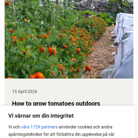
15 April 2026
How to grow tomatoes outdoors
Do you need a greenhouse to grow tomatoes? This
Vi värnar om din integritet
is one of the most common questions I get from my
Vi och
våra 1729 partners
använder cookies och andra
readers. I grow tomatoes outdoors without any
spårningstekniker för att förbättra din upplevelse på vår