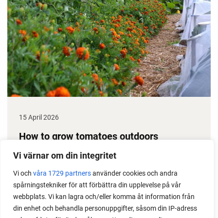
15 April 2026
How to grow tomatoes outdoors
Do you need a greenhouse to grow tomatoes? This
Vi värnar om din integritet
is one of the most common questions I get from my
Vi och
våra 1729 partners
använder cookies och andra
readers. I grow tomatoes outdoors without any
spårningstekniker för att förbättra din upplevelse på vår
issues. Why not give it a try?
webbplats. Vi kan lagra och/eller komma åt information från
din enhet och behandla personuppgifter, såsom din IP-adress