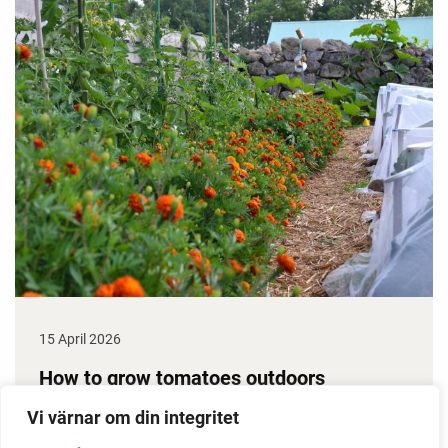
15 April 2026
How to grow tomatoes outdoors
Do you need a greenhouse to grow tomatoes? This
Vi värnar om din integritet
is one of the most common questions I get from my