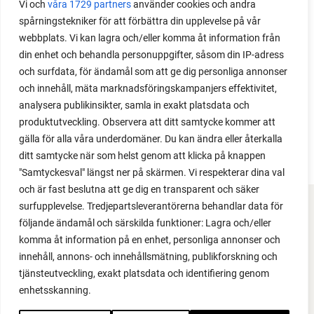
Vi och
våra 1729 partners
använder cookies och andra
readers. I grow tomatoes outdoors without any
spårningstekniker för att förbättra din upplevelse på vår
issues. Why not give it a try?
webbplats. Vi kan lagra och/eller komma åt information från
din enhet och behandla personuppgifter, såsom din IP-adress
och surfdata, för ändamål som att ge dig personliga annonser
och innehåll, mäta marknadsföringskampanjers effektivitet,
analysera publikinsikter, samla in exakt platsdata och
produktutveckling. Observera att ditt samtycke kommer att
LOAD MORE
gälla för alla våra underdomäner. Du kan ändra eller återkalla
ditt samtycke när som helst genom att klicka på knappen
"Samtyckesval" längst ner på skärmen. Vi respekterar dina val
och är fast beslutna att ge dig en transparent och säker
surfupplevelse. Tredjepartsleverantörerna behandlar data för
FACEBOOK
följande ändamål och särskilda funktioner: Lagra och/eller
komma åt information på en enhet, personliga annonser och
YOUTUBE
innehåll, annons- och innehållsmätning, publikforskning och
tjänsteutveckling, exakt platsdata och identifiering genom
INSTAGRAM
enhetsskanning.