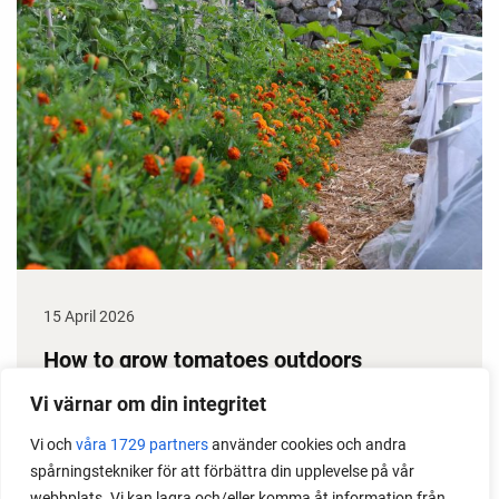
15 April 2026
How to grow tomatoes outdoors
Do you need a greenhouse to grow tomatoes? This
Vi värnar om din integritet
is one of the most common questions I get from my
Vi och
våra 1729 partners
använder cookies och andra
readers. I grow tomatoes outdoors without any
spårningstekniker för att förbättra din upplevelse på vår
issues. Why not give it a try?
webbplats. Vi kan lagra och/eller komma åt information från