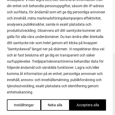
din enhet och behandla personuppgifter, såsom din IP-adress
och surfdata, för ändamål som att ge dig personliga annonser
och innehåll, mäta marknadsföringskampanjers effektivitet,
analysera publikinsikter, samla in exakt platsdata och
produktutveckling. Observera att ditt samtycke kommer att
LOAD MORE
gälla för alla våra underdomäner. Du kan ändra eller återkalla
ditt samtycke när som helst genom att klicka på knappen
"Samtyckesval" längst ner på skärmen. Vi respekterar dina val
och är fast beslutna att ge dig en transparent och säker
surfupplevelse. Tredjepartsleverantörerna behandlar data för
FACEBOOK
följande ändamål och särskilda funktioner: Lagra och/eller
komma åt information på en enhet, personliga annonser och
YOUTUBE
innehåll, annons- och innehållsmätning, publikforskning och
tjänsteutveckling, exakt platsdata och identifiering genom
INSTAGRAM
enhetsskanning.
PODCAST
Inställningar
Neka alla
Acceptera alla