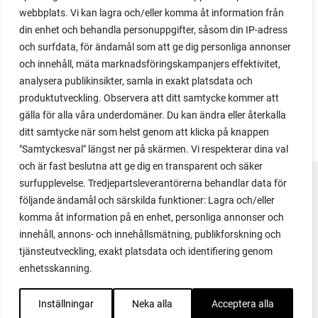
issues. Why not give it a try?
webbplats. Vi kan lagra och/eller komma åt information från
din enhet och behandla personuppgifter, såsom din IP-adress
och surfdata, för ändamål som att ge dig personliga annonser
och innehåll, mäta marknadsföringskampanjers effektivitet,
analysera publikinsikter, samla in exakt platsdata och
produktutveckling. Observera att ditt samtycke kommer att
LOAD MORE
gälla för alla våra underdomäner. Du kan ändra eller återkalla
ditt samtycke när som helst genom att klicka på knappen
"Samtyckesval" längst ner på skärmen. Vi respekterar dina val
och är fast beslutna att ge dig en transparent och säker
surfupplevelse. Tredjepartsleverantörerna behandlar data för
FACEBOOK
följande ändamål och särskilda funktioner: Lagra och/eller
komma åt information på en enhet, personliga annonser och
YOUTUBE
innehåll, annons- och innehållsmätning, publikforskning och
tjänsteutveckling, exakt platsdata och identifiering genom
INSTAGRAM
enhetsskanning.
PODCAST
Inställningar
Neka alla
Acceptera alla