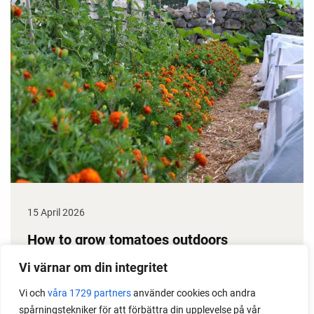
15 April 2026
How to grow tomatoes outdoors
Do you need a greenhouse to grow tomatoes? This
Vi värnar om din integritet
is one of the most common questions I get from my
Vi och
våra 1729 partners
använder cookies och andra
readers. I grow tomatoes outdoors without any
spårningstekniker för att förbättra din upplevelse på vår