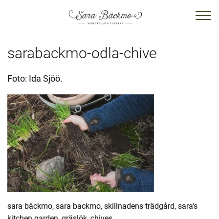
sarabackmo-odla-chive
Foto: Ida Sjöö.
sara bäckmo, sara backmo, skillnadens trädgård, sara's
kitchen garden, gräslök, chives