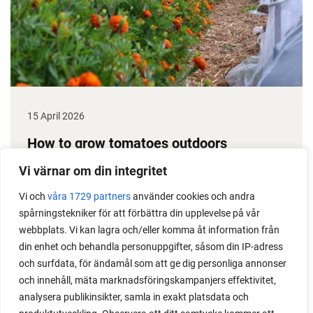
15 April 2026
How to grow tomatoes outdoors
Do you need a greenhouse to grow tomatoes? This
Vi värnar om din integritet
is one of the most common questions I get from my
Vi och
våra 1729 partners
använder cookies och andra
readers. I grow tomatoes outdoors without any
spårningstekniker för att förbättra din upplevelse på vår
issues. Why not give it a try?
webbplats. Vi kan lagra och/eller komma åt information från
din enhet och behandla personuppgifter, såsom din IP-adress
och surfdata, för ändamål som att ge dig personliga annonser
och innehåll, mäta marknadsföringskampanjers effektivitet,
analysera publikinsikter, samla in exakt platsdata och