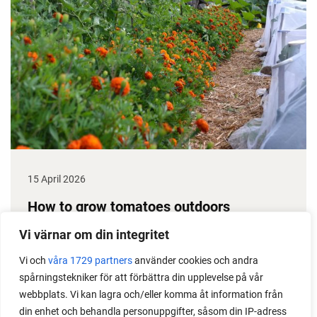
15 April 2026
How to grow tomatoes outdoors
Do you need a greenhouse to grow tomatoes? This
Vi värnar om din integritet
is one of the most common questions I get from my
Vi och
våra 1729 partners
använder cookies och andra
readers. I grow tomatoes outdoors without any
spårningstekniker för att förbättra din upplevelse på vår
issues. Why not give it a try?
webbplats. Vi kan lagra och/eller komma åt information från
din enhet och behandla personuppgifter, såsom din IP-adress