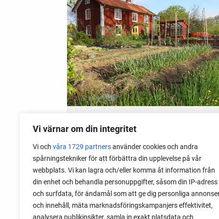
15 May 2026
Vi värnar om din integritet
Get Rid of Garden Slugs
Vi och
våra 1729 partners
använder cookies och andra
spårningstekniker för att förbättra din upplevelse på vår
Garden slugs are a big problem in my
webbplats. Vi kan lagra och/eller komma åt information från
garden. Read about the method I use to
din enhet och behandla personuppgifter, såsom din IP-adress
fight garden slugs early and late, and
och surfdata, för ändamål som att ge dig personliga annonse
still keep growing.
och innehåll, mäta marknadsföringskampanjers effektivitet,
analysera publikinsikter, samla in exakt platsdata och