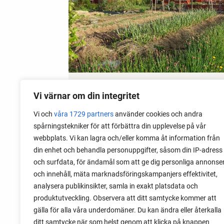
15 May 2026
Vi värnar om din integritet
Get Rid of Garden Slugs
Vi och
våra 1729 partners
använder cookies och andra
spårningstekniker för att förbättra din upplevelse på vår
Garden slugs are a big problem in my
webbplats. Vi kan lagra och/eller komma åt information från
garden. Read about the method I use to
din enhet och behandla personuppgifter, såsom din IP-adress
fight garden slugs early and late, and
och surfdata, för ändamål som att ge dig personliga annonse
still keep growing.
och innehåll, mäta marknadsföringskampanjers effektivitet,
analysera publikinsikter, samla in exakt platsdata och
produktutveckling. Observera att ditt samtycke kommer att
gälla för alla våra underdomäner. Du kan ändra eller återkalla
ditt samtycke när som helst genom att klicka på knappen