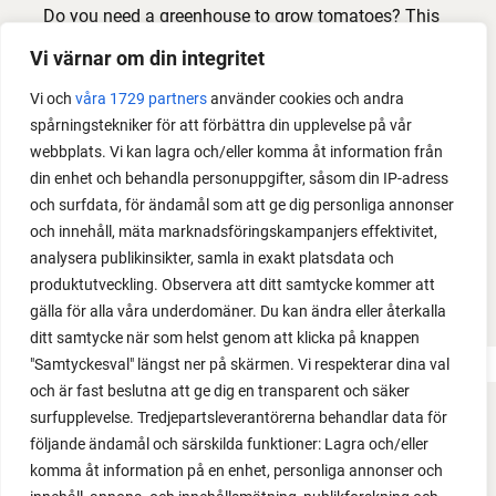
Do you need a greenhouse to grow tomatoes? This
is one of the most common questions I get from my
Vi värnar om din integritet
readers. I grow tomatoes outdoors without any
Vi och
våra 1729 partners
använder cookies och andra
issues. Why not give it a try?
spårningstekniker för att förbättra din upplevelse på vår
webbplats. Vi kan lagra och/eller komma åt information från
din enhet och behandla personuppgifter, såsom din IP-adress
och surfdata, för ändamål som att ge dig personliga annonser
och innehåll, mäta marknadsföringskampanjers effektivitet,
analysera publikinsikter, samla in exakt platsdata och
produktutveckling. Observera att ditt samtycke kommer att
LOAD MORE
gälla för alla våra underdomäner. Du kan ändra eller återkalla
ditt samtycke när som helst genom att klicka på knappen
"Samtyckesval" längst ner på skärmen. Vi respekterar dina val
och är fast beslutna att ge dig en transparent och säker
surfupplevelse. Tredjepartsleverantörerna behandlar data för
FACEBOOK
följande ändamål och särskilda funktioner: Lagra och/eller
komma åt information på en enhet, personliga annonser och
YOUTUBE