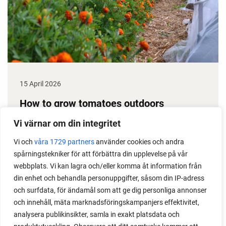
15 April 2026
How to grow tomatoes outdoors
Do you need a greenhouse to grow tomatoes? This
Vi värnar om din integritet
is one of the most common questions I get from my
Vi och
våra 1729 partners
använder cookies och andra
readers. I grow tomatoes outdoors without any
spårningstekniker för att förbättra din upplevelse på vår
issues. Why not give it a try?
webbplats. Vi kan lagra och/eller komma åt information från
din enhet och behandla personuppgifter, såsom din IP-adress
och surfdata, för ändamål som att ge dig personliga annonser
och innehåll, mäta marknadsföringskampanjers effektivitet,
analysera publikinsikter, samla in exakt platsdata och