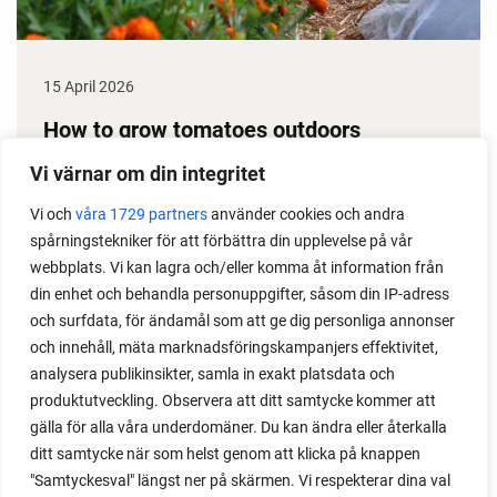
15 April 2026
How to grow tomatoes outdoors
Do you need a greenhouse to grow tomatoes? This
Vi värnar om din integritet
is one of the most common questions I get from my
Vi och
våra 1729 partners
använder cookies och andra
readers. I grow tomatoes outdoors without any
spårningstekniker för att förbättra din upplevelse på vår
issues. Why not give it a try?
webbplats. Vi kan lagra och/eller komma åt information från
din enhet och behandla personuppgifter, såsom din IP-adress
och surfdata, för ändamål som att ge dig personliga annonser
och innehåll, mäta marknadsföringskampanjers effektivitet,
analysera publikinsikter, samla in exakt platsdata och
produktutveckling. Observera att ditt samtycke kommer att
LOAD MORE
gälla för alla våra underdomäner. Du kan ändra eller återkalla
ditt samtycke när som helst genom att klicka på knappen
"Samtyckesval" längst ner på skärmen. Vi respekterar dina val