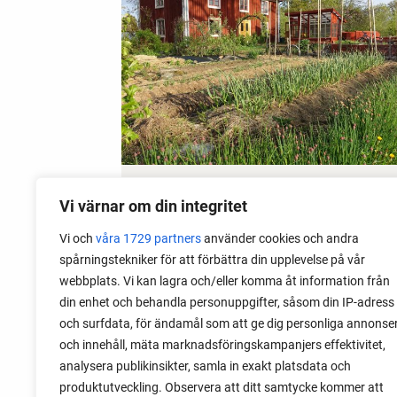
15 May 2026
Vi värnar om din integritet
Get Rid of Garden Slugs
Vi och
våra 1729 partners
använder cookies och andra
spårningstekniker för att förbättra din upplevelse på vår
Garden slugs are a big problem in my
webbplats. Vi kan lagra och/eller komma åt information från
garden. Read about the method I use to
din enhet och behandla personuppgifter, såsom din IP-adress
fight garden slugs early and late, and
och surfdata, för ändamål som att ge dig personliga annonse
still keep growing.
och innehåll, mäta marknadsföringskampanjers effektivitet,
analysera publikinsikter, samla in exakt platsdata och
produktutveckling. Observera att ditt samtycke kommer att