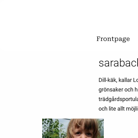
Frontpage
sarabac
Dill-käk, kallar
grönsaker och ha
trädgårdsportula
och lite allt möjl