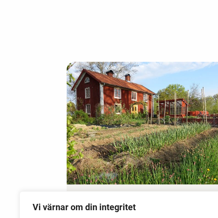
15 May 2026
Vi värnar om din integritet