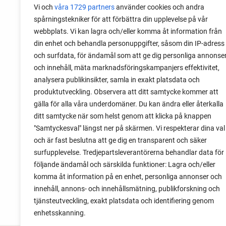
Get Rid of Garden Slugs
Vi och
våra 1729 partners
använder cookies och andra
spårningstekniker för att förbättra din upplevelse på vår
Garden slugs are a big problem in my
webbplats. Vi kan lagra och/eller komma åt information från
garden. Read about the method I use to
din enhet och behandla personuppgifter, såsom din IP-adress
fight garden slugs early and late, and
och surfdata, för ändamål som att ge dig personliga annonse
still keep growing.
och innehåll, mäta marknadsföringskampanjers effektivitet,
analysera publikinsikter, samla in exakt platsdata och
produktutveckling. Observera att ditt samtycke kommer att
gälla för alla våra underdomäner. Du kan ändra eller återkalla
ditt samtycke när som helst genom att klicka på knappen
"Samtyckesval" längst ner på skärmen. Vi respekterar dina val
och är fast beslutna att ge dig en transparent och säker
surfupplevelse. Tredjepartsleverantörerna behandlar data för
följande ändamål och särskilda funktioner: Lagra och/eller
komma åt information på en enhet, personliga annonser och
innehåll, annons- och innehållsmätning, publikforskning och
tjänsteutveckling, exakt platsdata och identifiering genom
enhetsskanning.