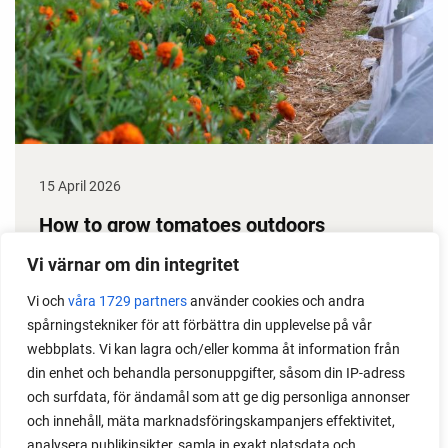
15 April 2026
How to grow tomatoes outdoors
Do you need a greenhouse to grow tomatoes? This
Vi värnar om din integritet
is one of the most common questions I get from my
Vi och
våra 1729 partners
använder cookies och andra
readers. I grow tomatoes outdoors without any
spårningstekniker för att förbättra din upplevelse på vår
issues. Why not give it a try?
webbplats. Vi kan lagra och/eller komma åt information från
din enhet och behandla personuppgifter, såsom din IP-adress
och surfdata, för ändamål som att ge dig personliga annonser
och innehåll, mäta marknadsföringskampanjers effektivitet,
analysera publikinsikter, samla in exakt platsdata och