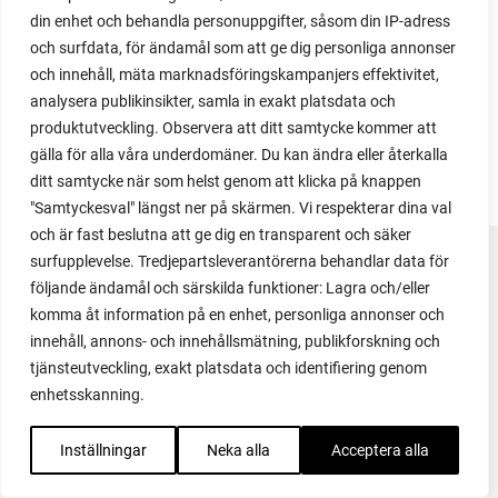
din enhet och behandla personuppgifter, såsom din IP-adress
och surfdata, för ändamål som att ge dig personliga annonser
och innehåll, mäta marknadsföringskampanjers effektivitet,
analysera publikinsikter, samla in exakt platsdata och
produktutveckling. Observera att ditt samtycke kommer att
gälla för alla våra underdomäner. Du kan ändra eller återkalla
ditt samtycke när som helst genom att klicka på knappen
"Samtyckesval" längst ner på skärmen. Vi respekterar dina val
och är fast beslutna att ge dig en transparent och säker
surfupplevelse. Tredjepartsleverantörerna behandlar data för
FACEBOOK
följande ändamål och särskilda funktioner: Lagra och/eller
komma åt information på en enhet, personliga annonser och
YOUTUBE
innehåll, annons- och innehållsmätning, publikforskning och
tjänsteutveckling, exakt platsdata och identifiering genom
INSTAGRAM
enhetsskanning.
PODCAST
Inställningar
Neka alla
Acceptera alla