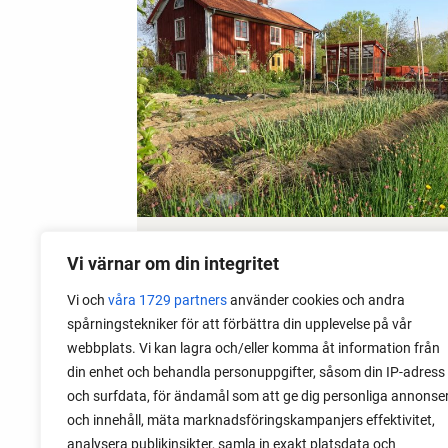
15 May 2026
Vi värnar om din integritet
Get Rid of Garden Slugs
Vi och
våra 1729 partners
använder cookies och andra
spårningstekniker för att förbättra din upplevelse på vår
Garden slugs are a big problem in my
webbplats. Vi kan lagra och/eller komma åt information från
garden. Read about the method I use to
din enhet och behandla personuppgifter, såsom din IP-adress
fight garden slugs early and late, and
och surfdata, för ändamål som att ge dig personliga annonse
still keep growing.
och innehåll, mäta marknadsföringskampanjers effektivitet,
analysera publikinsikter, samla in exakt platsdata och