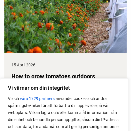
15 April 2026
How to grow tomatoes outdoors
Do you need a greenhouse to grow tomatoes? This
Vi värnar om din integritet
is one of the most common questions I get from my
Vi och
våra 1729 partners
använder cookies och andra
readers. I grow tomatoes outdoors without any
spårningstekniker för att förbättra din upplevelse på vår
issues. Why not give it a try?
webbplats. Vi kan lagra och/eller komma åt information från
din enhet och behandla personuppgifter, såsom din IP-adress
och surfdata, för ändamål som att ge dig personliga annonser