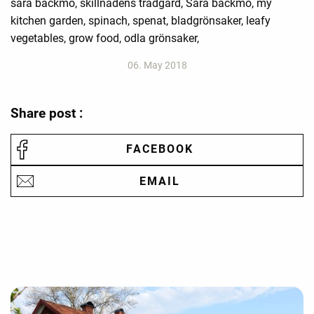
sara backmo, skillnadens trädgård, Sara bäckmo, my
kitchen garden, spinach, spenat, bladgrönsaker, leafy
vegetables, grow food, odla grönsaker,
06. May 2018
Share post :
FACEBOOK
EMAIL