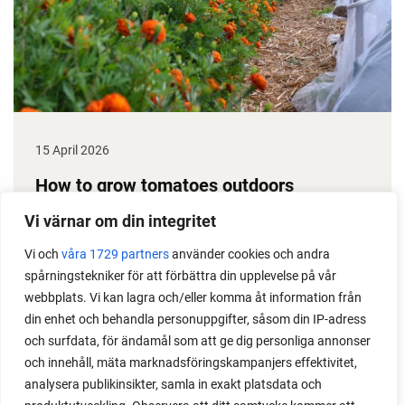
15 April 2026
How to grow tomatoes outdoors
Do you need a greenhouse to grow tomatoes? This
Vi värnar om din integritet
is one of the most common questions I get from my
Vi och
våra 1729 partners
använder cookies och andra
readers. I grow tomatoes outdoors without any
spårningstekniker för att förbättra din upplevelse på vår
issues. Why not give it a try?
webbplats. Vi kan lagra och/eller komma åt information från
din enhet och behandla personuppgifter, såsom din IP-adress
och surfdata, för ändamål som att ge dig personliga annonser
och innehåll, mäta marknadsföringskampanjers effektivitet,
analysera publikinsikter, samla in exakt platsdata och