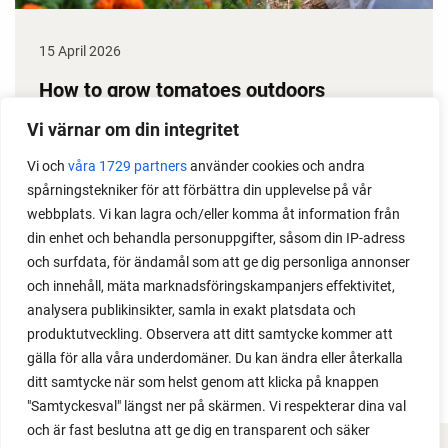
15 April 2026
How to grow tomatoes outdoors
Do you need a greenhouse to grow tomatoes? This
Vi värnar om din integritet
is one of the most common questions I get from my
Vi och
våra 1729 partners
använder cookies och andra
readers. I grow tomatoes outdoors without any
spårningstekniker för att förbättra din upplevelse på vår
issues. Why not give it a try?
webbplats. Vi kan lagra och/eller komma åt information från
din enhet och behandla personuppgifter, såsom din IP-adress
och surfdata, för ändamål som att ge dig personliga annonser
och innehåll, mäta marknadsföringskampanjers effektivitet,
analysera publikinsikter, samla in exakt platsdata och
produktutveckling. Observera att ditt samtycke kommer att
LOAD MORE
gälla för alla våra underdomäner. Du kan ändra eller återkalla
ditt samtycke när som helst genom att klicka på knappen
"Samtyckesval" längst ner på skärmen. Vi respekterar dina val
och är fast beslutna att ge dig en transparent och säker